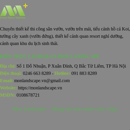
Chuyên thiết kế thi công sân vườn, vườn trên mái, tiểu cảnh hồ cá Koi,
tường cây xanh (vườn đứng), thiết kế cảnh quan resort nghỉ dưỡng,
cảnh quan khu du lịch sinh thái.
KIẾN TRÚC CẢNH QUAN MON LANDSCAPE
Địa chỉ:
Số 1 Đỗ Nhuận, P Xuân Đỉnh, Q Bắc Từ Liêm, TP Hà Nội
Điện thoại:
0246 663 8289 -
Hotline:
091 883 8289
Email:
monlandscape.vn@gmail.com
Website:
https://monlandscape.vn
MSDN:
0108678721
Mon Landscape - Mang lại màu xanh cuộc sống!