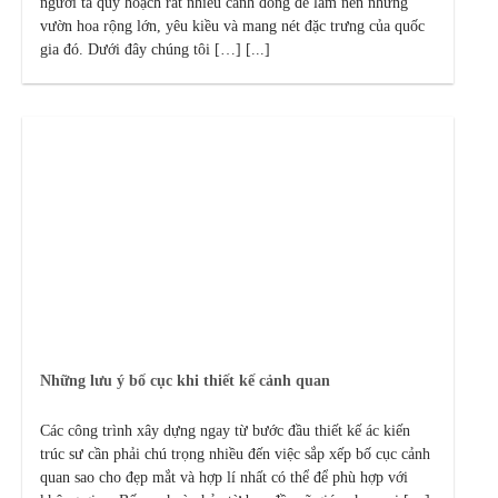
người ta quy hoạch rất nhiều cánh đồng để làm nên những
vườn hoa rộng lớn, yêu kiều và mang nét đặc trưng của quốc
gia đó. Dưới đây chúng tôi […] [...]
Những lưu ý bố cục khi thiết kế cảnh quan
Các công trình xây dựng ngay từ bước đầu thiết kế ác kiến
trúc sư cần phải chú trọng nhiều đến việc sắp xếp bố cục cảnh
quan sao cho đẹp mắt và hợp lí nhất có thể để phù hợp với