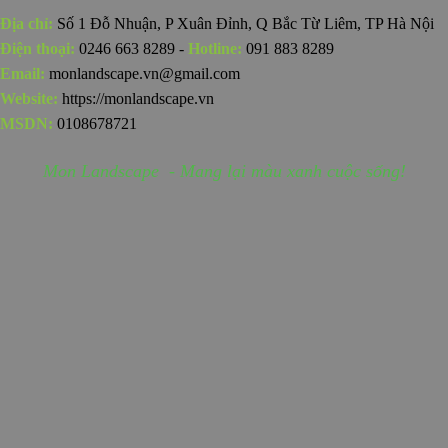
Địa chỉ:
Số 1 Đỗ Nhuận, P Xuân Đỉnh, Q Bắc Từ Liêm, TP Hà Nội
Điện thoại:
0246 663 8289 -
Hotline:
091 883 8289
Email:
monlandscape.vn@gmail.com
Website:
https://monlandscape.vn
MSDN:
0108678721
Mon Landscape - Mang lại màu xanh cuộc sống!