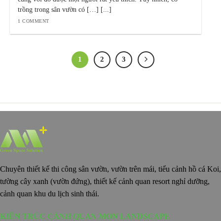
trồng trong sân vườn có […] [...]
1 COMMENT
1
2
3
Chuyên thiết kế thi công sân vườn, vườn trên mái, tiểu cảnh hồ cá Koi,
tường cây xanh (vườn đứng), thiết kế cảnh quan resort nghỉ dưỡng,
cảnh quan khu du lịch sinh thái.
KIẾN TRÚC CẢNH QUAN MON LANDSCAPE