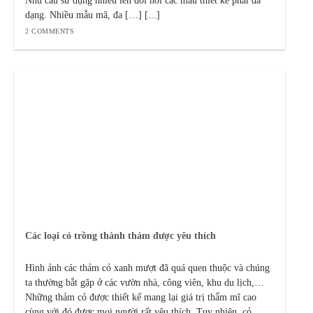
Nhu cầu sử dụng nhiều lên đòi hỏi các mẫu thiết kế phải đa
dạng. Nhiều mẫu mã, đa […] [...]
2 COMMENTS
Các loại cỏ trồng thành thảm được yêu thích
Hình ảnh các thảm cỏ xanh mượt đã quá quen thuộc và chúng
ta thường bắt gặp ở các vườn nhà, công viên, khu du lịch,…
Những thảm cỏ được thiết kế mang lại giá trị thẩm mĩ cao
cùng với đó được mọi người rất yêu thích. Tuy nhiên, cỏ