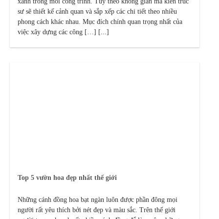
xanh trong mỗi công trình. Tùy theo không gian mà kiến trúc
sư sẽ thiết kế cảnh quan và sắp xếp các chi tiết theo nhiều
phong cách khác nhau. Mục đích chính quan trọng nhất của
việc xây dựng các công […] [...]
Top 5 vườn hoa đẹp nhất thế giới
Những cánh đồng hoa bạt ngàn luôn được phần đông mọi
người rất yêu thích bởi nét đẹp và màu sắc. Trên thế giới