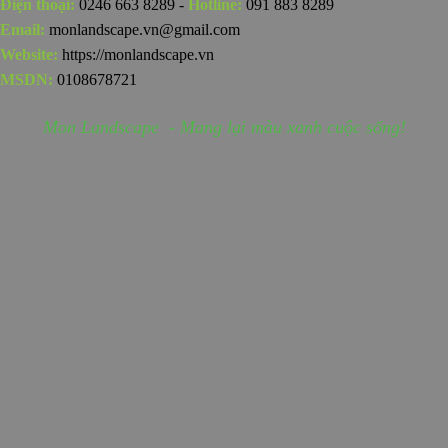
Điện thoại:
0246 663 8289 -
Hotline:
091 883 8289
Email:
monlandscape.vn@gmail.com
Website:
https://monlandscape.vn
MSDN:
0108678721
Mon Landscape - Mang lại màu xanh cuộc sống!