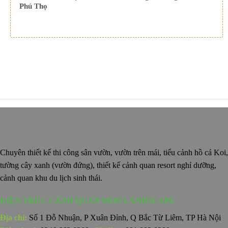
Phú Thọ
Chuyên thiết kế thi công sân vườn, vườn trên mái, tiểu cảnh hồ cá Koi,
tường cây xanh (vườn đứng), thiết kế cảnh quan resort nghỉ dưỡng,
cảnh quan khu du lịch sinh thái.
KIẾN TRÚC CẢNH QUAN MON LANDSCAPE
Địa chỉ:
Số 1 Đỗ Nhuận, P Xuân Đỉnh, Q Bắc Từ Liêm, TP Hà Nội