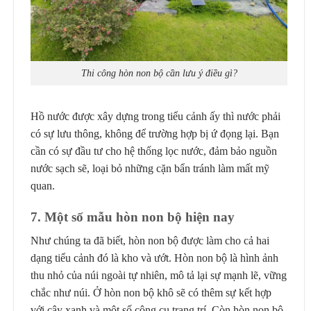
Thi công hòn non bộ cần lưu ý điều gì?
Hồ nước được xây dựng trong tiểu cảnh ấy thì nước phải
có sự lưu thông, không để trường hợp bị ứ đọng lại. Bạn
cần có sự đầu tư cho hệ thống lọc nước, đảm bảo nguồn
nước sạch sẽ, loại bỏ những cặn bẩn tránh làm mất mỹ
quan.
7
. Một số mẫu hòn non bộ hiện nay
Như chúng ta đã biết, hòn non bộ được làm cho cả hai
dạng tiểu cảnh đó là kho và ướt. Hòn non bộ là hình ảnh
thu nhỏ của núi ngoài tự nhiên, mô tả lại sự mạnh lẽ, vững
chắc như núi. Ở hòn non bộ khô sẽ có thêm sự kết hợp
với cây xanh và một số công cụ trang trí. Còn hòn non bộ