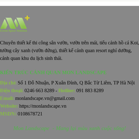
Chuyên thiết kế thi công sân vườn, vườn trên mái, tiểu cảnh hồ cá Koi,
tường cây xanh (vườn đứng), thiết kế cảnh quan resort nghỉ dưỡng,
cảnh quan khu du lịch sinh thái.
KIẾN TRÚC CẢNH QUAN MON LANDSCAPE
Địa chỉ:
Số 1 Đỗ Nhuận, P Xuân Đỉnh, Q Bắc Từ Liêm, TP Hà Nội
Điện thoại:
0246 663 8289 -
Hotline:
091 883 8289
Email:
monlandscape.vn@gmail.com
Website:
https://monlandscape.vn
MSDN:
0108678721
Mon Landscape - Mang lại màu xanh cuộc sống!