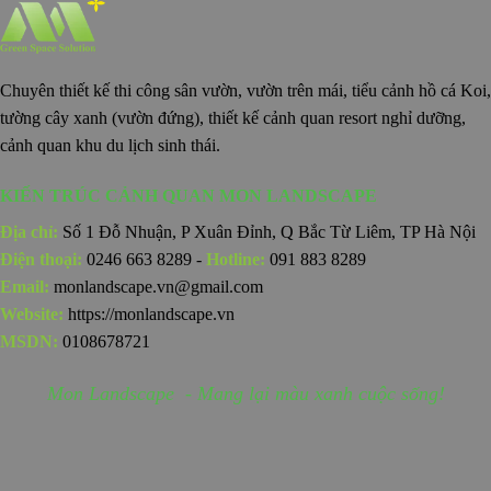
Chuyên thiết kế thi công sân vườn, vườn trên mái, tiểu cảnh hồ cá Koi,
tường cây xanh (vườn đứng), thiết kế cảnh quan resort nghỉ dưỡng,
cảnh quan khu du lịch sinh thái.
KIẾN TRÚC CẢNH QUAN MON LANDSCAPE
Địa chỉ:
Số 1 Đỗ Nhuận, P Xuân Đỉnh, Q Bắc Từ Liêm, TP Hà Nội
Điện thoại:
0246 663 8289 -
Hotline:
091 883 8289
Email:
monlandscape.vn@gmail.com
Website:
https://monlandscape.vn
MSDN:
0108678721
Mon Landscape - Mang lại màu xanh cuộc sống!