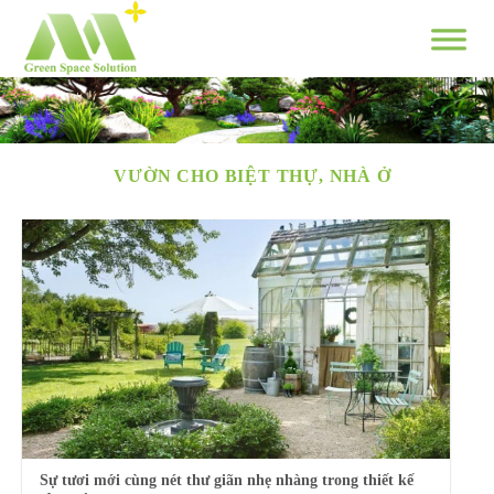
Skip
to
content
VƯỜN CHO BIỆT THỰ, NHÀ Ở
Sự tươi mới cùng nét thư giãn nhẹ nhàng trong thiết kế