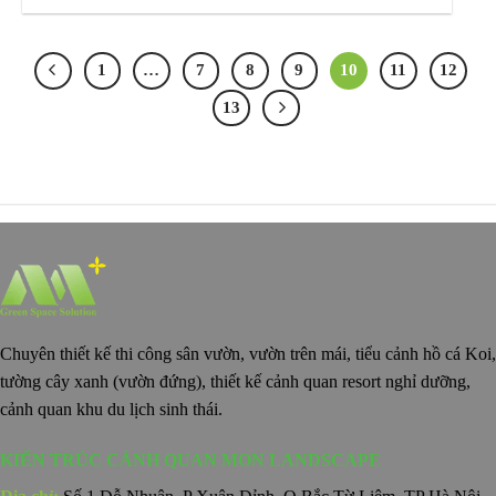
1
…
7
8
9
10
11
12
13
Chuyên thiết kế thi công sân vườn, vườn trên mái, tiểu cảnh hồ cá Koi,
tường cây xanh (vườn đứng), thiết kế cảnh quan resort nghỉ dưỡng,
cảnh quan khu du lịch sinh thái.
KIẾN TRÚC CẢNH QUAN MON LANDSCAPE