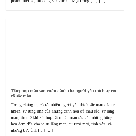
phẩm thiết kế, thi công sân vườn – Một trong […] [...]
Tổng hợp mẫu sân vườn dành cho người yêu thích sự rực
rỡ sắc màu
Trong chúng ta, có rất nhiều người yêu thích sắc màu của tự
nhiên, sự lung linh của những cánh hoa đủ màu sắc, sự lãng
mạn, tinh tế khi kết hợp rất nhiều màu sắc của những bông
hoa đem đến cho ta sự lãng mạn, sự tươi mới, tình yêu..và
những bức ảnh […] [...]