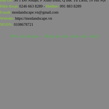
Địa chỉ:
Số 1 Đỗ Nhuận, P Xuân Đỉnh, Q Bắc Từ Liêm, TP Hà Nội
Điện thoại:
0246 663 8289 -
Hotline:
091 883 8289
Email:
monlandscape.vn@gmail.com
Website:
https://monlandscape.vn
MSDN:
0108678721
Mon Landscape - Mang lại màu xanh cuộc sống!